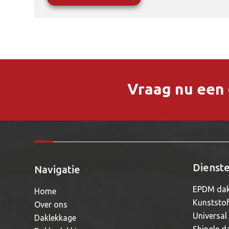
Vraag nu een g
Dienst
Navigatie
EPDM dak
Home
Kunststo
Over ons
Universal
Daklekkage