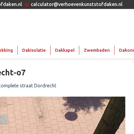
fdaken.nl
calculator@verhoevenkunststofdaken.nl
ekking
Dakisolatie
Dakkapel
Zwembaden
Dakon
echt-o7
complete straat Dordrecht