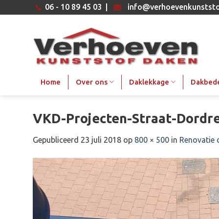
Ga
06 - 10 89 45 03
|
info@verhoevenkunststo
naar
inhoud
Home
Over ons
Daklekkage
Dakbed
VKD-Projecten-Straat-Dordr
Gepubliceerd
23 juli 2018
op
800 × 500
in
Renovatie 