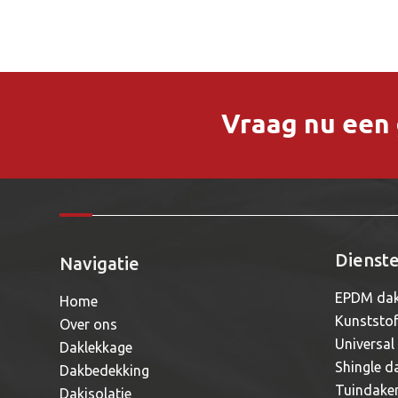
Vraag nu een g
Dienst
Navigatie
EPDM dak
Home
Kunststo
Over ons
Universal
Daklekkage
Shingle d
Dakbedekking
Tuindake
Dakisolatie