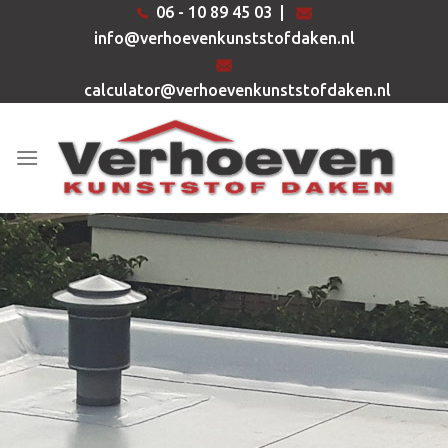
Ga
06 - 10 89 45 03
|
naar
info@verhoevenkunststofdaken.nl
inhoud
calculator@verhoevenkunststofdaken.nl