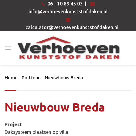
Ga
06 - 10 89 45 03
|
naar
info@verhoevenkunststofdaken.nl
inhoud
calculator@verhoevenkunststofdaken.nl
Home
Portfolio
Nieuwbouw Breda
Nieuwbouw Breda
Project
Daksysteem plaatsen op villa