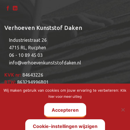
Verhoeven Kunststof Daken
Industriestraat 26
4715 RL, Rucphen
06 - 10 89 45 03
info@verhoevenkunststofdaken.nl
KVK nr:
84643226
BTW:
863294996B01
Wij maken gebruik van cookies om jouw ervaring te verbeteren:
Klik
hier voor meer uitleg
Accepteren
Copyright © 2026 - Powered by
Goldiesreclame | Verhoeven Kunststof
Daken |
Privacy verklaring
| Voorwaarden
Cookie-instellingen wijzigen