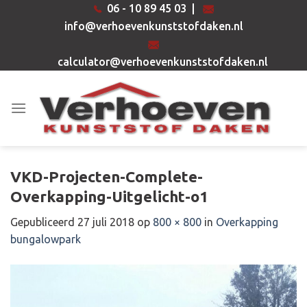
Ga
06 - 10 89 45 03
|
naar
info@verhoevenkunststofdaken.nl
inhoud
calculator@verhoevenkunststofdaken.nl
VKD-Projecten-Complete-
Overkapping-Uitgelicht-o1
Gepubliceerd
27 juli 2018
op
800 × 800
in
Overkapping
bungalowpark