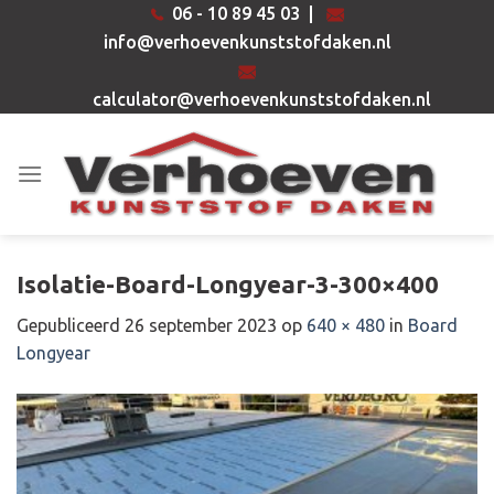
Ga
06 - 10 89 45 03
|
naar
info@verhoevenkunststofdaken.nl
inhoud
calculator@verhoevenkunststofdaken.nl
Isolatie-Board-Longyear-3-300×400
Gepubliceerd
26 september 2023
op
640 × 480
in
Board
Longyear