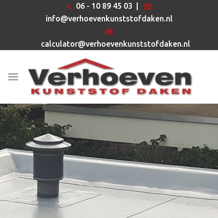
Ga
06 - 10 89 45 03
|
naar
info@verhoevenkunststofdaken.nl
inhoud
calculator@verhoevenkunststofdaken.nl