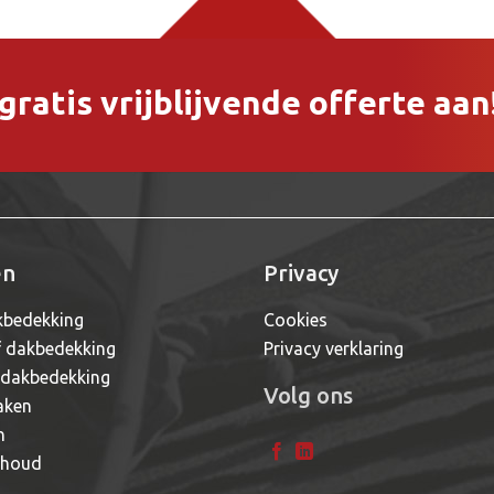
ratis vrijblijvende offerte aan
en
Privacy
bedekking
Cookies
f dakbedekking
Privacy verklaring
 dakbedekking
Volg ons
aken
n
rhoud