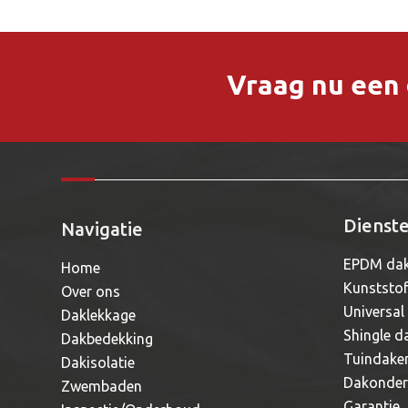
Vraag nu een g
Dienst
Navigatie
EPDM dak
Home
Kunststo
Over ons
Universal
Daklekkage
Shingle d
Dakbedekking
Tuindake
Dakisolatie
Dakonde
Zwembaden
Garantie