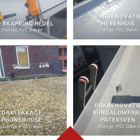
DAKRENOVATI
ERKAPPING HEDEL
HERENHUIS
Overige, PVC Daken
Overige, PVC Daken
DAKRENOVATI
DAKLEKKAGE
BUNGALOWPAR
PHONEHOUSE
PATERSVEN
Overige, PVC Daken
Overige, PVC Daken