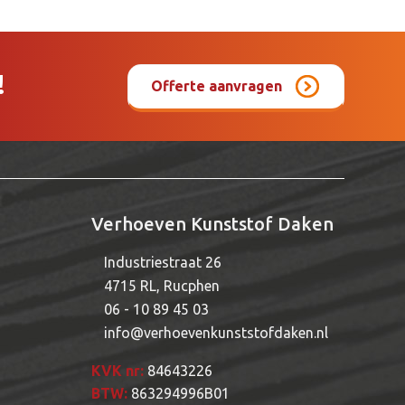
!
Offerte aanvragen
Verhoeven Kunststof Daken
Industriestraat 26
4715 RL, Rucphen
06 - 10 89 45 03
info@verhoevenkunststofdaken.nl
KVK nr:
84643226
BTW:
863294996B01