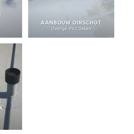
E
AANBOUW OIRSCHOT
Overige, PVC Daken
E
K